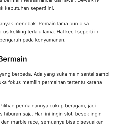
 kebutuhan seperti ini.
 banyak menebak. Pemain lama pun bisa
 keliling terlalu lama. Hal kecil seperti ini
erpengaruh pada kenyamanan.
 Bermain
yang berbeda. Ada yang suka main santai sambil
uka fokus memilih permainan tertentu karena
ilihan permainannya cukup beragam, jadi
hiburan saja. Hari ini ingin slot, besok ingin
s dan marble race, semuanya bisa disesuaikan