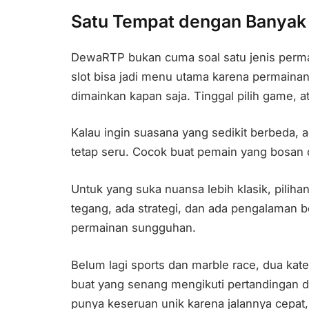
Satu Tempat dengan Banyak 
DewaRTP bukan cuma soal satu jenis permai
slot bisa jadi menu utama karena permainan
dimainkan kapan saja. Tinggal pilih game, atu
Kalau ingin suasana yang sedikit berbeda, a
tetap seru. Cocok buat pemain yang bosan d
Untuk yang suka nuansa lebih klasik, pilihan
tegang, ada strategi, dan ada pengalaman be
permainan sungguhan.
Belum lagi sports dan marble race, dua ka
buat yang senang mengikuti pertandingan 
punya keseruan unik karena jalannya cepat