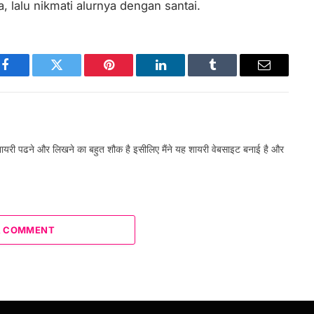
 lalu nikmati alurnya dengan santai.
Facebook
Twitter
Pinterest
LinkedIn
Tumblr
Email
 ही शायरी पढने और लिखने का बहुत शौक है इसीलिए मैंने यह शायरी वेबसाइट बनाई है और
A COMMENT