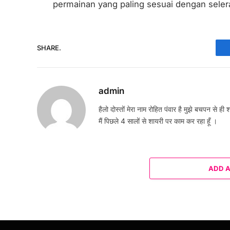
permainan yang paling sesuai dengan selera,
SHARE.
admin
हैलो दोस्तों मेरा नाम रोहित पंवार है मुझे बचपन से
मैं पिछले 4 सालों से शायरी पर काम कर रहा हूँ ।
ADD 