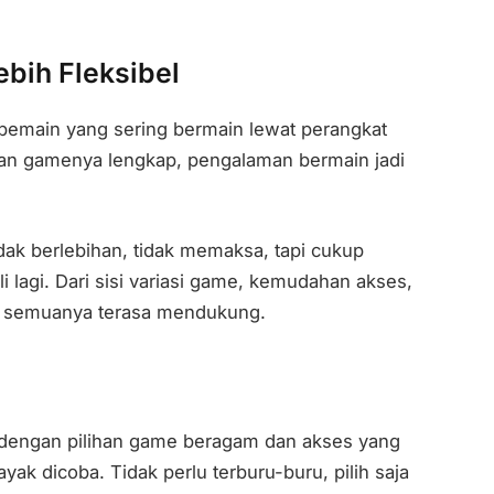
bih Fleksibel
tuk pemain yang sering bermain lewat perangkat
an gamenya lengkap, pengalaman bermain jadi
dak berlebihan, tidak memaksa, tapi cukup
lagi. Dari sisi variasi game, kemudahan akses,
, semuanya terasa mendukung.
 dengan pilihan game beragam dan akses yang
ayak dicoba. Tidak perlu terburu-buru, pilih saja