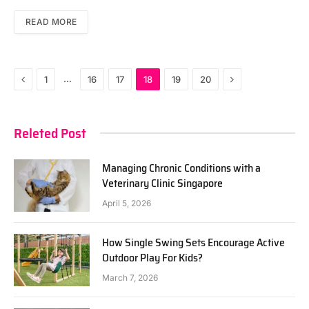
READ MORE
Previous
Next
…
1
16
17
18
19
20
Releted Post
Managing Chronic Conditions with a
Veterinary Clinic Singapore
April 5, 2026
How Single Swing Sets Encourage Active
Outdoor Play For Kids?
March 7, 2026