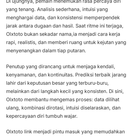
Di ujungnya, pemain menemukan rasa percaya diri
yang tenang. Analisis sederhana, intuisi yang
menghargai data, dan konsistensi memperpendek
jarak antara dugaan dan hasil. Saat ritme ini terjaga,
Olxtoto bukan sekadar nama,ia menjadi cara kerja
rapi, realistis, dan memberi ruang untuk kejutan yang
menyenangkan dalam tiap putaran.
Penutup yang dirancang untuk menjaga kendali,
kenyamanan, dan kontinuitas. Prediksi terbaik jarang
lahir dari keputusan besar yang terburu-buru,
melainkan dari langkah kecil yang konsisten. Di sini,
Olxtoto membantu mengemas proses: data dilihat
ulang, kombinasi dirotasi, intuisi diselaraskan, dan
kepercayaan diri tumbuh wajar.
Olxtoto link menjadi pintu masuk yang memudahkan