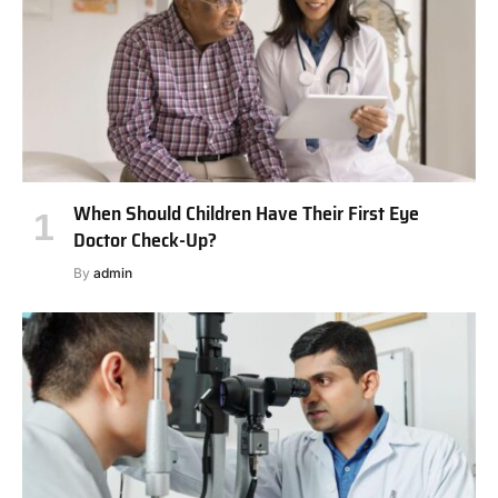
When Should Children Have Their First Eye
Doctor Check-Up?
By
admin