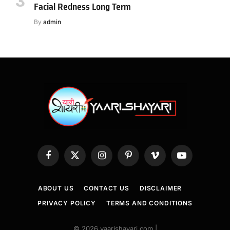
Facial Redness Long Term
By
admin
Facebook
X
Instagram
Pinterest
Vimeo
YouTube
(Twitter)
ABOUT US
CONTACT US
DISCLAIMER
PRIVACY POLICY
TERMS AND CONDITIONS
© 2026 yaarishayari.com |