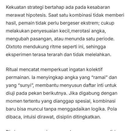
Kekuatan strategi bertahap ada pada kesabaran
merawat hipotesis. Saat satu kombinasi tidak memberi
hasil, pemain tidak perlu bergeser ekstrem; cukup
melakukan penyesuaian kecil,merotasi angka,
mengubah pasangan, atau menunda satu periode.
Olxtoto mendukung ritme seperti ini, sehingga
eksperimen terasa terarah dan tidak melelahkan.
Ritual mencatat memperkuat ingatan kolektif
permainan. Ia menyingkap angka yang “ramai” dan
yang “sunyi”, membantu menyusun daftar inti untuk
diuji pada pekan berikutnya. Jika digabung dengan
momen tertentu yang dianggap spesial, kombinasi
baru bisa muncul tanpa menggadaikan logika. Pola
dibaca, intuisi dirawat, disiplin ditingkatkan.