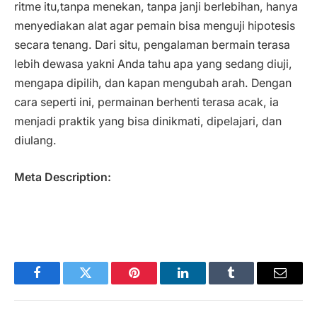
ritme itu,tanpa menekan, tanpa janji berlebihan, hanya
menyediakan alat agar pemain bisa menguji hipotesis
secara tenang. Dari situ, pengalaman bermain terasa
lebih dewasa yakni Anda tahu apa yang sedang diuji,
mengapa dipilih, dan kapan mengubah arah. Dengan
cara seperti ini, permainan berhenti terasa acak, ia
menjadi praktik yang bisa dinikmati, dipelajari, dan
diulang.
Meta Description:
Facebook
Twitter
Pinterest
LinkedIn
Tumblr
Email