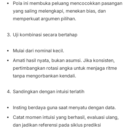
Pola ini membuka peluang mencocokkan pasangan
yang saling melengkapi, menekan bias, dan
memperkuat argumen pilihan.
Uji kombinasi secara bertahap
Mulai dari nominal kecil.
Amati hasil nyata, bukan asumsi. Jika konsisten,
pertimbangkan rotasi angka untuk menjaga ritme
tanpa mengorbankan kendali.
Sandingkan dengan intuisi terlatih
Insting berdaya guna saat menyatu dengan data.
Catat momen intuisi yang berhasil, evaluasi ulang,
dan jadikan referensi pada siklus prediksi